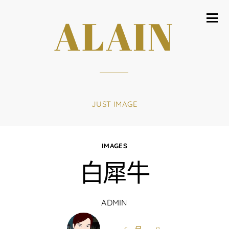
ALAIN
JUST IMAGE
IMAGES
白犀牛
ADMIN