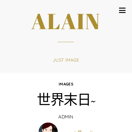
ALAIN
JUST IMAGE
IMAGES
世界末日~
ADMIN